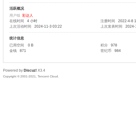
活跃概况
8
用户组
彩达人
在线时间
4 小时
注册时间
2022-4-8 
上次活动时间
2024-11-3 03:22
上次发表时间
2024-
统计信息
已用空间
0 B
积分
978
金钱
871
世纪币
984
Powered by
Discuz!
X3.4
数
Copyright © 2001-2021, Tencent Cloud.
字