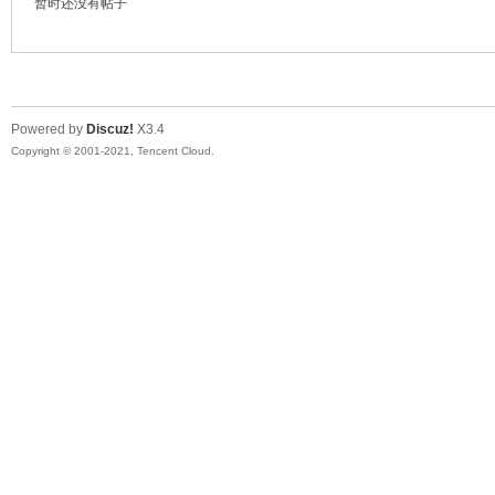
暂时还没有帖子
8
Powered by
Discuz!
X3.4
Copyright © 2001-2021, Tencent Cloud.
数